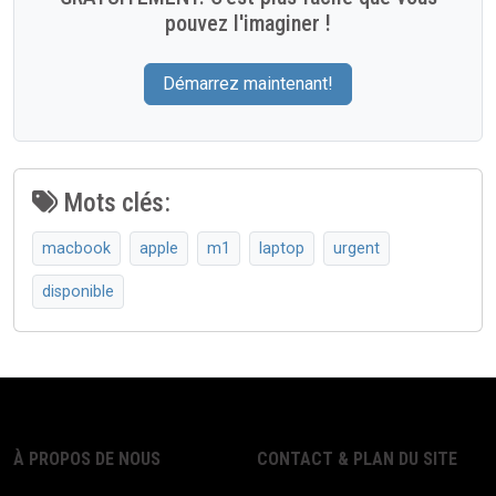
pouvez l'imaginer !
Démarrez maintenant!
Mots clés:
macbook
apple
m1
laptop
urgent
disponible
À PROPOS DE NOUS
CONTACT & PLAN DU SITE