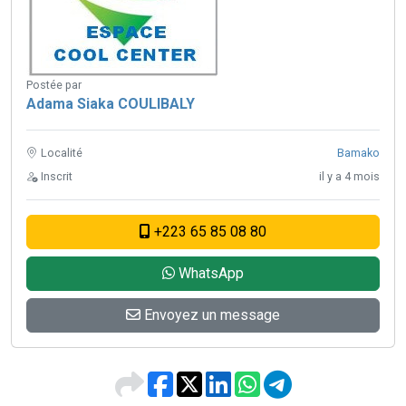
Postée par
Adama Siaka COULIBALY
Localité
Bamako
Inscrit
il y a 4 mois
+223 65 85 08 80
WhatsApp
Envoyez un message