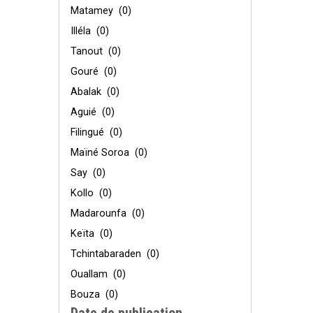
Matamey
(0)
Illéla
(0)
Tanout
(0)
Gouré
(0)
Abalak
(0)
Aguié
(0)
Filingué
(0)
Maïné Soroa
(0)
Say
(0)
Kollo
(0)
Madarounfa
(0)
Keïta
(0)
Tchintabaraden
(0)
Ouallam
(0)
Bouza
(0)
Date de publication